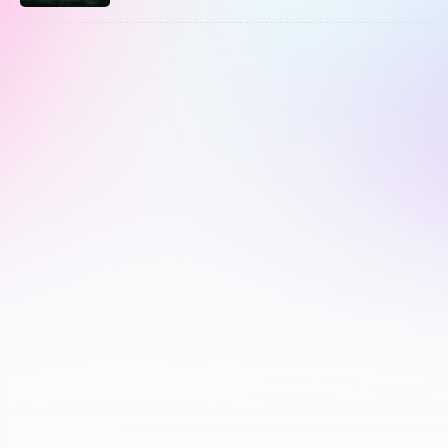
展现中国动画电影人不断突破想象力、突破自
我、突破极限的顽强精神与乐观态度以及“人生
不设限”的价值观。